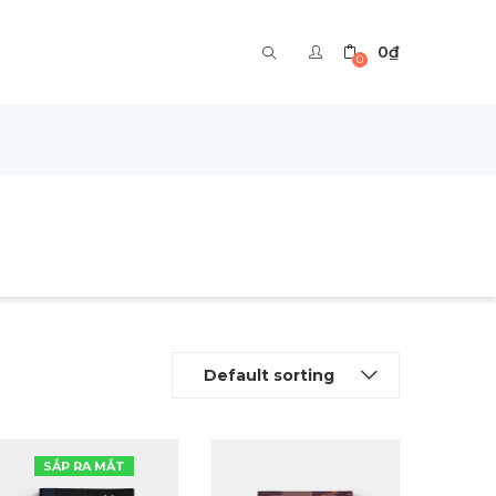
0
₫
0
Default sorting
SẮP RA MẮT