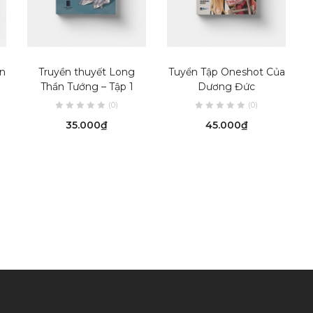
ADD TO CART
READ MORE
ần
Truyền thuyết Long
Tuyển Tập Oneshot Của
Thần Tướng – Tập 1
Dương Đức
(0)
(0)
35.000
₫
45.000
₫