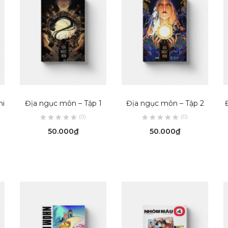
ADD TO CART
ADD TO CART
hi
Địa ngục môn – Tập 1
Địa ngục môn – Tập 2
(0)
(0)
50.000
₫
50.000
₫