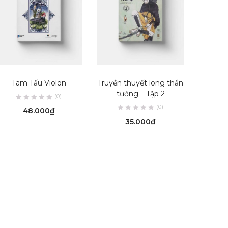
READ MORE
ADD TO CART
Tam Tấu Violon
Truyền thuyết long thần
tướng – Tập 2
(0)
(0)
48.000
₫
35.000
₫