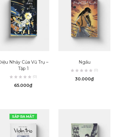
READ MORE
ADD TO CART
Điệu Nhảy Của Vũ Trụ –
Ngầu
Tập 1
(0)
(0)
30.000
₫
65.000
₫
SẮP RA MẮT