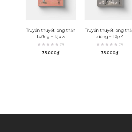
ADD TO CART
ADD TO CART
Truyền thuyết long thần
Truyền thuyết long th
tướng – Tập 3
tướng – Tập 4
(0)
(0)
35.000
₫
35.000
₫