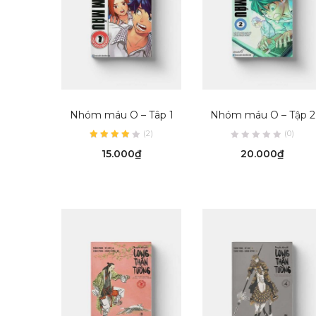
ADD TO CART
ADD TO CART
Nhóm máu O – Tâp 1
Nhóm máu O – Tập 2
(
2
)
(0)
15.000
₫
20.000
₫