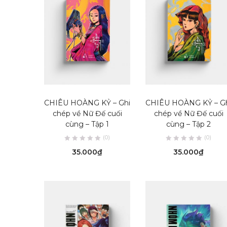
ADD TO CART
READ MORE
CHIÊU HOÀNG KỶ – Ghi
CHIÊU HOÀNG KỶ – G
chép về Nữ Đế cuối
chép về Nữ Đế cuối
cùng – Tập 1
cùng – Tập 2
(0)
(0)
35.000
₫
35.000
₫