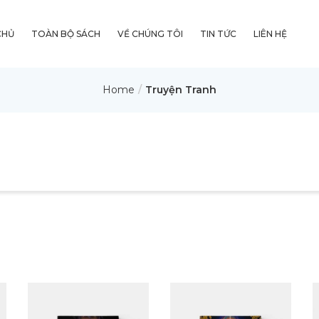
CHỦ
TOÀN BỘ SÁCH
VỀ CHÚNG TÔI
TIN TỨC
LIÊN HỆ
Home
Truyện Tranh