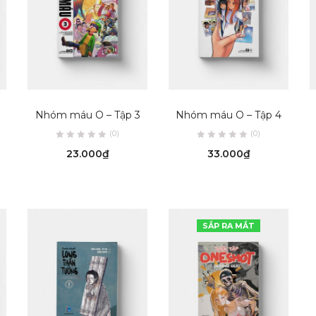
ADD TO CART
ADD TO CART
Nhóm máu O – Tập 3
Nhóm máu O – Tập 4
(0)
(0)
23.000
₫
33.000
₫
SẮP RA MẮT