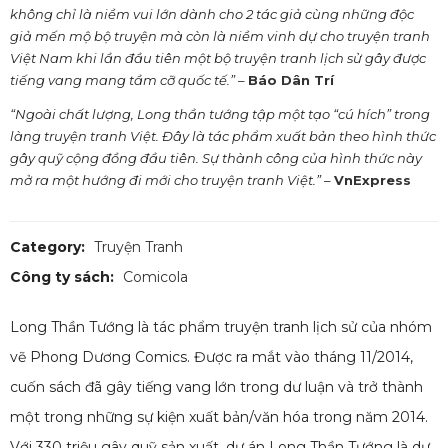
không chỉ là niềm vui lớn dành cho 2 tác giả cùng những độc
giả mến mộ bộ truyện mà còn là niềm vinh dự cho truyện tranh
Việt Nam khi lần đầu tiên một bộ truyện tranh lịch sử gây được
tiếng vang mang tầm cỡ quốc tế.”
–
Báo Dân Trí
“Ngoài chất lượng, Long thần tướng tập một tạo “cú hích” trong
làng truyện tranh Việt. Đây là tác phẩm xuất bản theo hình thức
gây quỹ cộng đồng đầu tiên. Sự thành công của hình thức này
mở ra một hướng đi mới cho truyện tranh Việt.”
–
VnExpress
Category:
Truyện Tranh
Công ty sách:
Comicola
Long Thần Tướng là tác phẩm truyện tranh lịch sử của nhóm
vẽ Phong Dương Comics. Được ra mắt vào tháng 11/2014,
cuốn sách đã gây tiếng vang lớn trong dư luận và trở thành
một trong những sự kiện xuất bản/văn hóa trong năm 2014.
Với 330 triệu gây quỹ sản xuất, dự án Long Thần Tướng là dự