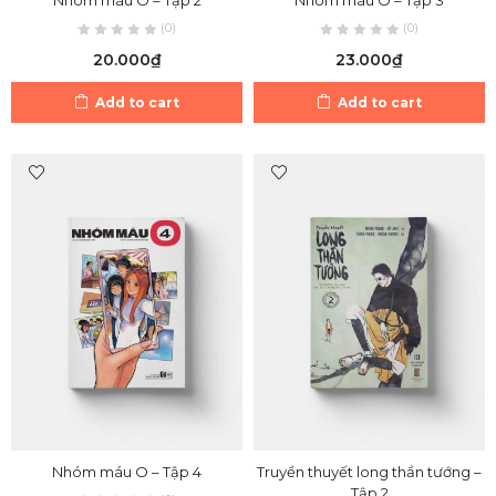
Nhóm máu O – Tập 2
Nhóm máu O – Tập 3
(0)
(0)
20.000
₫
23.000
₫
Add to cart
Add to cart
Nhóm máu O – Tập 4
Truyền thuyết long thần tướng –
Tập 2