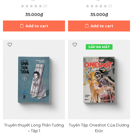
(0)
(0)
35.000
₫
35.000
₫
Add to cart
Add to cart
SẮP RA MẮT
Truyền thuyết Long Thần Tướng
Tuyển Tập Oneshot Của Dương
– Tập 1
Đức