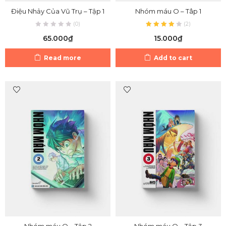
Điệu Nhảy Của Vũ Trụ – Tập 1
Nhóm máu O – Tâp 1
(0)
(
2
)
65.000
₫
15.000
₫
Read more
Add to cart