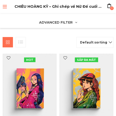
CHIÊU HOÀNG KỶ – Ghi chép về Nữ Đế cuối cùng – Tập 1
0
ADVANCED FILTER
Default sorting
HOT
SẮP RA MẮT