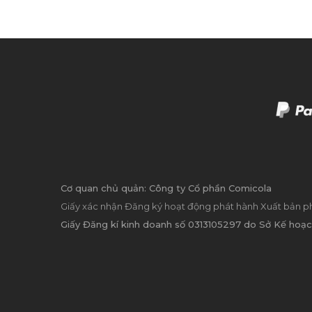
Cơ quan chủ quản: Công ty Cổ phần Comicola
Giấy xác nhận Đăng ký hoạt động phát hành Xuất bản p
Giấy Đăng kí kinh doanh số 0313105297 do Sở Kế hoạc