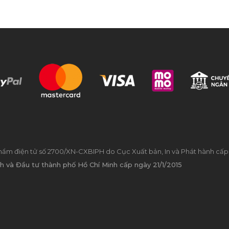
hẩm điện tử số 2700/XN-CXBIPH do Cục Xuất bản, In và Phát hành cấp
h và Đầu tư thành phố Hồ Chí Minh cấp ngày 21/1/2015