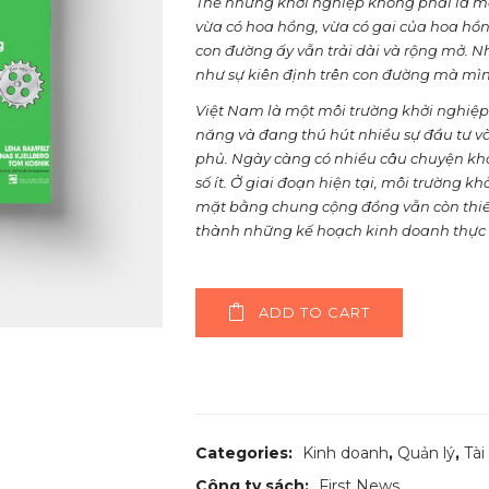
Thế nhưng khởi nghiệp không phải là một
vừa có hoa hồng, vừa có gai của hoa hồn
con đường ấy vẫn trải dài và rộng mở. 
như sự kiên định trên con đường mà mìn
Việt Nam là một môi trường khởi nghiệ
năng và đang thú hút nhiều sự đầu tư v
phủ. Ngày càng có nhiều câu chuyện khở
số ít. Ở giai đoạn hiện tại, môi trường 
mặt bằng chung cộng đồng vẫn còn thiế
thành những kế hoạch kinh doanh thực 
ADD TO CART
Categories:
Kinh doanh
,
Quản lý
,
Tài
Công ty sách:
First News