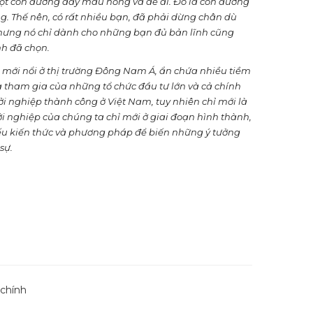
 con đường đầy màu hồng và dễ đi. Đó là con đường
g. Thế nên, có rất nhiều bạn, đã phải dừng chân dù
Nhưng nó chỉ dành cho những bạn đủ bản lĩnh cũng
h đã chọn.
p mới nổi ở thị trường Đông Nam Á, ẩn chứa nhiều tiềm
à tham gia của những tổ chức đầu tư lớn và cả chính
i nghiệp thành công ở Việt Nam, tuy nhiên chỉ mới là
khởi nghiệp của chúng ta chỉ mới ở giai đoạn hình thành,
u kiến thức và phương pháp để biến những ý tưởng
sự.
 chính