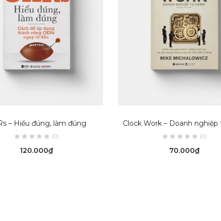
ADD TO CART
ADD TO CART
s – Hiểu đúng, làm đúng
Clock Work – Doanh nghiệp 
(0)
(0)
120.000
₫
70.000
₫