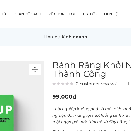
CHỦ
TOÀN BỘ SÁCH
VỀ CHÚNG TÔI
TIN TỨC
LIÊN HỆ
Home
Kinh doanh
Bánh Răng Khởi 
Thành Công
(
0
customer reviews)
11
99.000
₫
Khởi nghiệp không phải là một điều quá
nghiệp đã mang lại một luồng sinh khí 
một ngọn gió mới, tươi trẻ và đầy năng l