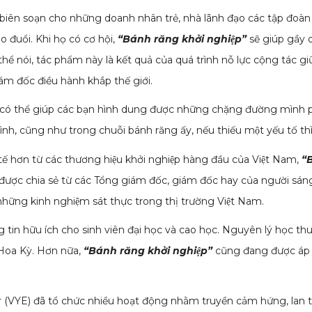
iên soạn cho những doanh nhân trẻ, nhà lãnh đạo các tập đoàn 
 đuổi. Khi họ có cơ hội,
“Bánh răng khởi nghiệp”
sẽ giúp gầy 
 thể nói, tác phẩm này là kết quả của quá trình nỗ lực cộng tác g
ám đốc điều hành khắp thế giới.
 có thể giúp các bạn hình dung được những chặng đường mình
mình, cũng như trong chuỗi bánh răng ấy, nếu thiếu một yếu tố t
̣c tế hơn từ các thương hiệu khởi nghiệp hàng đầu của Việt Nam,
“B
́ được chia sẻ từ các Tổng giám đốc, giám đốc hay của người
 những kinh nghiệm sát thực trong thị trường Việt Nam.
g tin hữu ích cho sinh viên đại học và cao học. Nguyên lý học th
 Hoa Kỳ. Hơn nữa,
“Bánh răng khởi nghiệp”
cũng đang được áp d
r (VYE) đã tổ chức nhiều hoạt động nhằm truyền cảm hứng, lan 