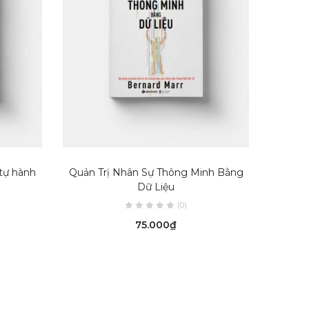
READ MORE
tự hành
Quản Trị Nhân Sự Thông Minh Bằng
Người 
Dữ Liệu
(0)
75.000
₫