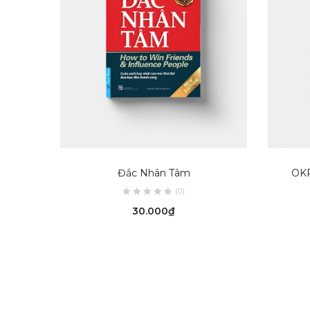
ADD TO CART
Đắc Nhân Tâm
OKR
(0)
30.000
₫