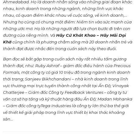
Ahmedabad. Họ là doanh nhân sống vào những giai đoạn khác
nhau, kinh doanh trong những ngành, những lĩnh vực khác
nhau, có quan điểm khác nhau về cuộc sống, về kinh doanh,…
Nhưng họ cùng có chung một điểm: Niềm tin vào sức mạnh của
những ước mơ. Họ là những người đã lựa chọn bước đi trên con
đường của riêng mình. Và
Hãy Cứ Khát Khao – Hãy Mãi Dại
Khờ
cũng chính là phương châm sống mà 20 doanh nhân trẻ và
thành đạt được nhắc đến trong cuốn sách này theo đuổi.
Bạn đọc sẽ bắt gặp trong cuốn sách này rất nhiều tấm gương
thành đạt, như: Ruby Ashraf – giám đốc điều hành của Precious
Formals, một công ty có giá 10 triệu đô trong ngành kinh doanh
thời trang; Sanjeev Bikhchandani – nhà kinh doanh trong lĩnh
vực thương mại trực tuyến thành công nhất tại Ấn Độ; Vinayak
Chatterjee – Giám đốc Công ty Feedback Ventures – công ty tư
vấn cơ sở hạ tầng và kỹ thuật hàng đầu Ấn Độ; Madan Mohanka
– Giám đốc công tyTega Industries là công ty lớn thứ ba thế giới
về thiết kế giải pháp trong lĩnh vực thiết bị khai thác khoáng
sản…