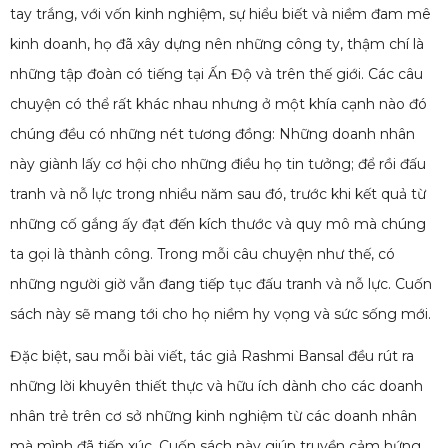
tay trắng, với vốn kinh nghiệm, sự hiểu biết và niềm đam mê
kinh doanh, họ đã xây dựng nên những công ty, thậm chí là
những tập đoàn có tiếng tại Ấn Độ và trên thế giới. Các câu
chuyện có thể rất khác nhau nhưng ở một khía cạnh nào đó
chúng đều có những nét tương đồng: Những doanh nhân
này giành lấy cơ hội cho những điều họ tin tưởng; để rồi đấu
tranh và nỗ lực trong nhiều năm sau đó, trước khi kết quả từ
những cố gắng ấy đạt đến kích thước và quy mô mà chúng
ta gọi là thành công. Trong mỗi câu chuyện như thế, có
những người giờ vẫn đang tiếp tục đấu tranh và nỗ lực. Cuốn
sách này sẽ mang tới cho họ niềm hy vọng và sức sống mới.
Đặc biệt, sau mỗi bài viết, tác giả Rashmi Bansal đều rút ra
những lời khuyên thiết thực và hữu ích dành cho các doanh
nhân trẻ trên cơ sở những kinh nghiệm từ các doanh nhân
mà mình đã tiếp xúc. Cuốn sách này giúp truyền cảm hứng