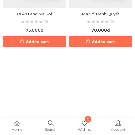
Bí Ẩn Làng Ma Sói
Ma Sói Hành Quyết
(0)
(0)
75.000
₫
70.000
₫
Add to cart
Add to cart
0
Home
Search
Wishlist
Account