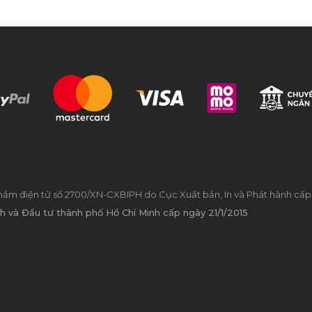
hẩm điện tử số 2700/XN-CXBIPH do Cục Xuất bản, In và Phát hành cấp
h và Đầu tư thành phố Hồ Chí Minh cấp ngày 21/1/2015