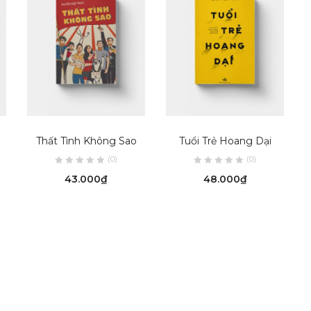
ADD TO CART
ADD TO CART
Thất Tình Không Sao
Tuổi Trẻ Hoang Dại
(0)
(0)
43.000
₫
48.000
₫