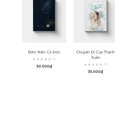
ADD TO CART
ADD TO CART
Biên Niên Cô Đơn
Chuyến Đi Của Thanh
Xuân
(0)
(0)
50.000
₫
35.000
₫