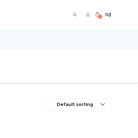
0
₫
0
Default sorting