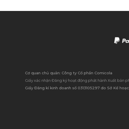
Cơ quan chủ quản: Công ty Cổ phần Comicola
Giấy xác nhận Đăng ký hoạt động phát hành Xuất bản p
Giấy Đăng kí kinh doanh số 0313105297 do Sở Kế hoạc