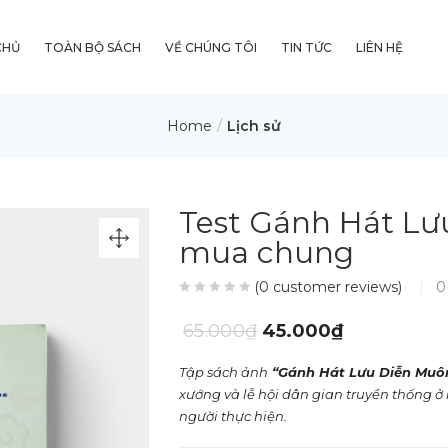
CHỦ
TOÀN BỘ SÁCH
VỀ CHÚNG TÔI
TIN TỨC
LIÊN HỆ
Home
Lịch sử
Test Gánh Hát Lư
mua chung
(
0
customer reviews)
0
65.000
₫
45.000
₫
Tập sách ảnh
“Gánh Hát Lưu Diễn Muô
xướng và lễ hội dân gian truyền thống 
người thực hiện.