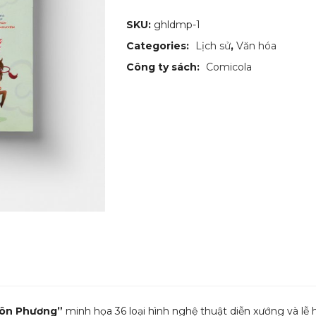
SKU:
ghldmp-1
Categories:
Lịch sử
,
Văn hóa
Công ty sách:
Comicola
uôn Phương”
minh họa 36 loại hình nghệ thuật diễn xướng và lễ