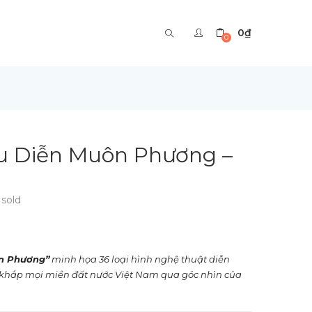
0
₫
0
u Diễn Muôn Phương –
sold
n Phương”
minh họa 36 loại hình nghệ thuật diễn
ở khắp mọi miền đất nước Việt Nam qua góc nhìn của