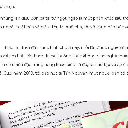
ực hiện.
và những làn điệu đờn ca tài tử ngọt ngào là một phần khắc sâu t
n nghệ thuật nào về biểu diễn tại quê nhà, tôi vô cùng háo hức 
n nhiều nơi trên đất nước hình chữ S này, mỗi lần được nghe về 
ian để tìm hiểu và tham dự để thưởng thức không gian nghệ thuật ấ
 có nhiều đặc trưng riêng khác biệt. Từ đó, tôi sưu tập và ấp ủ
. Cuối năm 2019, tôi gặp họa sĩ Tấn Nguyễn, một người bạn có c