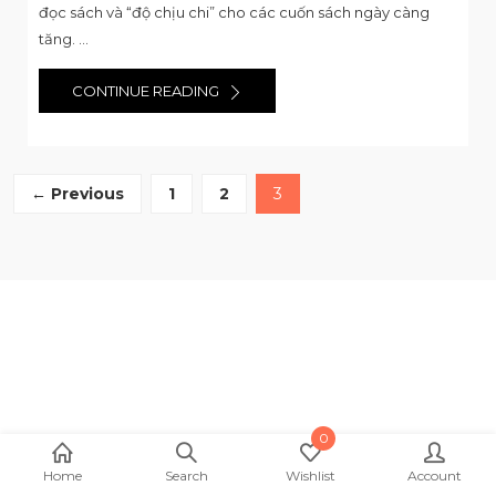
đọc sách và “độ chịu chi” cho các cuốn sách ngày càng
tăng. ...
CONTINUE READING
← Previous
1
2
3
0
Home
Search
Wishlist
Account