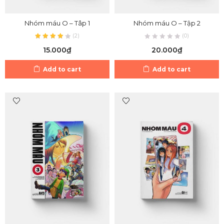
Nhóm máu O – Tâp 1
Nhóm máu O – Tập 2
(
2
)
(0)
15.000
₫
20.000
₫
Add to cart
Add to cart