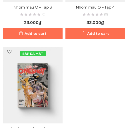
Nhóm máu O – Tập 3
Nhóm máu O – Tập 4
(0)
(0)
23.000
₫
33.000
₫
Add to cart
Add to cart
SẮP RA MẮT